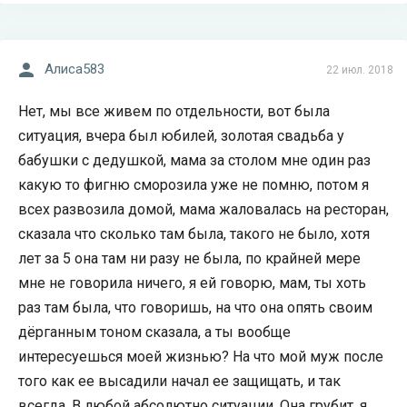
Алиса583
22 июл. 2018
Нет, мы все живем по отдельности, вот была
ситуация, вчера был юбилей, золотая свадьба у
бабушки с дедушкой, мама за столом мне один раз
какую то фигню сморозила уже не помню, потом я
всех развозила домой, мама жаловалась на ресторан,
сказала что сколько там была, такого не было, хотя
лет за 5 она там ни разу не была, по крайней мере
мне не говорила ничего, я ей говорю, мам, ты хоть
раз там была, что говоришь, на что она опять своим
дёрганным тоном сказала, а ты вообще
интересуешься моей жизнью? На что мой муж после
того как ее высадили начал ее защищать, и так
всегда. В любой абсолютно ситуации. Она грубит, я