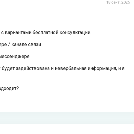
18 сент. 2025
 с вариантами бесплатной консультации.
ре / канале связи
 мессенджере
 будет задействована и невербальная информация, и я
одходит?