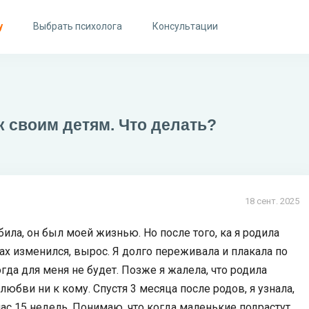
у
Выбрать психолога
Консультации
 к своим детям. Что делать?
18 сент. 2025
била, он был моей жизнью. Но после того, ка я родила
зах изменился, вырос. Я долго переживала и плакала по
гда для меня не будет. Позже я жалела, что родила
 любви ни к кому. Спустя 3 месяца после родов, я узнала,
час 15 недель. Понимаю, что когда маленькие подрастут,