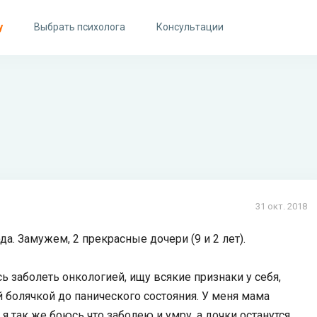
у
Выбрать психолога
Консультации
31 окт. 2018
а. Замужем, 2 прекрасные дочери (9 и 2 лет).
 заболеть онкологией, ищу всякие признаки у себя,
й болячкой до панического состояния. У меня мама
 я так же боюсь что заболею и умру, а дочки останутся