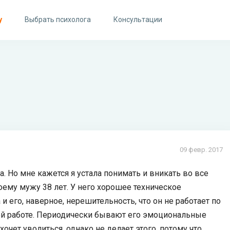
у
Выбрать психолога
Консультации
09 февр. 2017
. Но мне кажется я устала понимать и вникать во все
ему мужу 38 лет. У него хорошее техническое
и его, наверное, нерешительность, что он не работает по
мой работе. Периодически бывают его эмоциональные
хочет уволиться, однако не делает этого, потому что