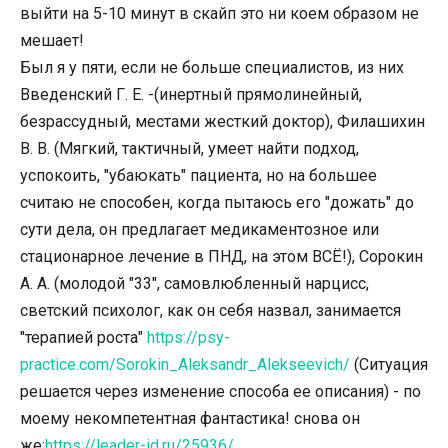
выйти на 5-10 минут в скайп это ни коем образом не
мешает!
Был я у пяти, если не больше специалистов, из них
Введенский Г. Е. -(инертный прямолинейный,
безрассудный, местами жесткий доктор), Филашихин
В. В. (Мягкий, тактичный, умеет найти подход,
успокоить, "убаюкать" пациента, но на большее
считаю не способен, когда пытаюсь его "дожать" до
сути дела, он предлагает медикаментозное или
стационарное лечение в ПНД, на этом ВСЁ!), Сорокин
А. А. (молодой "33", самовлюбленный нарцисс,
светский психолог, как он себя назвал, занимается
"терапией роста"
https://psy-
practice.com/Sorokin_Aleksandr_Alekseevich/
(Ситуация
решается через изменение способа ее описания) - по
моему некомпетентная фантастика! снова он
же:
https://leader-id.ru/25936/