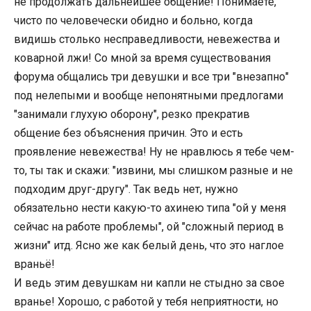
не продолжать дальнейшее общение! Понимаете,
чисто по человечески обидно и больно, когда
видишь столько несправедливости, невежества и
коварной лжи! Со мной за время существования
форума общались три девушки и все три "внезапно"
под нелепыми и вообще непонятными предлогами
"занимали глухую оборону", резко прекратив
общение без объяснения причин. Это и есть
проявление невежества! Ну не нравлюсь я тебе чем-
то, ты так и скажи: "извини, мы слишком разные и не
подходим друг-другу". Так ведь нет, нужно
обязательно нести какую-то ахинею типа "ой у меня
сейчас на работе проблемы", ой "сложный период в
жизни" итд. Ясно же как белый день, что это наглое
враньё!
И ведь этим девушкам ни капли не стыдно за свое
вранье! Хорошо, с работой у тебя неприятности, но