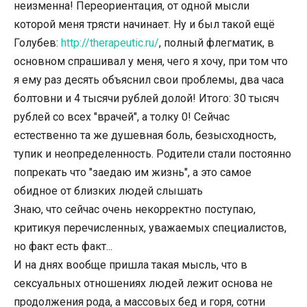
неизменна! Переориентация, от одной мысли
которой меня трясти начинает. Ну и был такой ещё
Голубев:
http://therapeutic.ru/
, полный флегматик, в
основном спрашивал у меня, чего я хочу, при том что
я ему раз десять объяснил свои проблемы, два часа
болтовни и 4 тысячи рублей долой! Итого: 30 тысяч
рублей со всех "врачей", а толку 0! Сейчас
естественно та же душевная боль, безысходность,
тупик и неопределенность. Родители стали постоянно
попрекать что "заедаю им жизнь", а это самое
обидное от близких людей слышать
Знаю, что сейчас очень некорректно поступаю,
критикуя перечисленных, уважаемых специалистов,
но факт есть факт...
И на днях вообще пришла такая мысль, что в
сексуальных отношениях людей лежит основа не
продолжения рода, а массовых бед и горя, сотни