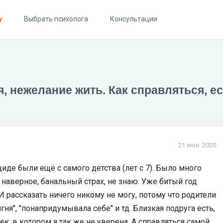
у
Выбрать психолога
Консультации
 нежелание жить. Как справляться, ес
21 июн. 2020
иде были ещё с самого детства (лет с 7). Было много
 наверное, банальный страх, не знаю. Уже битый год
 И рассказать ничего никому не могу, потому что родители
игня", "понапридумывала себе" и тд. Близкая подруга есть,
ек, в котором я так же не уверена. А справляться самой