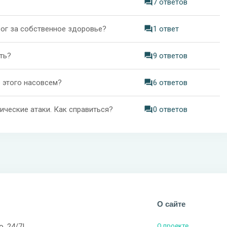
7 ответов
евог за собственное здоровье?
1 ответ
ать?
9 ответов
з этого насовсем?
6 ответов
нические атаки. Как справиться?
0 ответов
О сайте
о, 24/7!
О проекте