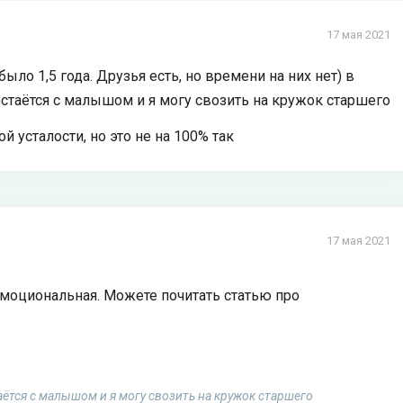
17 мая 2021
ыло 1,5 года. Друзья есть, но времени на них нет) в
остаётся с малышом и я могу свозить на кружок старшего
й усталости, но это не на 100% так
17 мая 2021
 эмоциональная. Можете почитать статью про
таётся с малышом и я могу свозить на кружок старшего