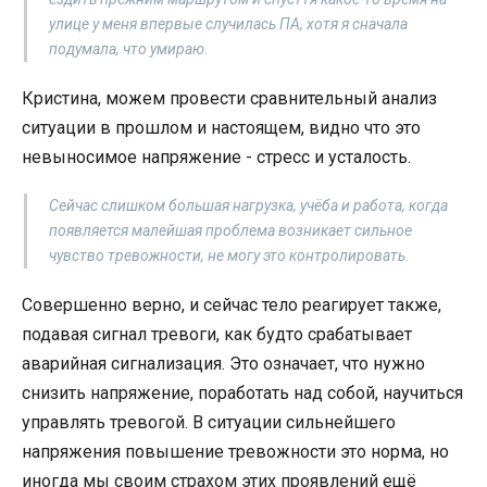
улице у меня впервые случилась ПА, хотя я сначала
подумала, что умираю.
Кристина, можем провести сравнительный анализ
ситуации в прошлом и настоящем, видно что это
невыносимое напряжение - стресс и усталость.
Сейчас слишком большая нагрузка, учёба и работа, когда
появляется малейшая проблема возникает сильное
чувство тревожности, не могу это контролировать.
Совершенно верно, и сейчас тело реагирует также,
подавая сигнал тревоги, как будто срабатывает
аварийная сигнализация. Это означает, что нужно
снизить напряжение, поработать над собой, научиться
управлять тревогой. В ситуации сильнейшего
напряжения повышение тревожности это норма, но
иногда мы своим страхом этих проявлений ещё