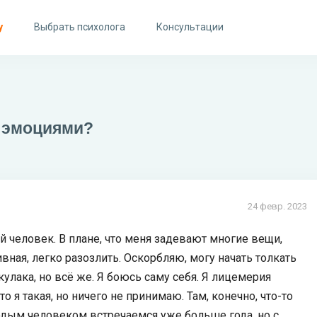
у
Выбрать психолога
Консультации
и эмоциями?
24 февр. 2023
й человек. В плане, что меня задевают многие вещи,
вная, легко разозлить. Оскорбляю, могу начать толкать
 кулака, но всё же. Я боюсь саму себя. Я лицемерия
то я такая, но ничего не принимаю. Там, конечно, что-то
лодым человеком встречаемся уже больше года, но с