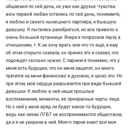
общаемся по сей день, но уже как друзья. Чувства
вюк первой любви остались по сей день, понимаете,
я люблю и своего нынешнего партнёра, и бывшую
девушку. Я пыталась разобраться, но все привело к
очень большой путаннице. Вчера я попросила паузу а
отношениях, т. К не хочу врать или что-то ещё, я ему
об этом открыто сказала, он принял это и сказал, что
подождёт сколько нужно. С парнем я понимаю, что у
меня есть будущее, что он меня защитит, он много
тратится на меня финансово и духовно, я ценю это. Но
при этом, моё сердце разрывается при виде бывшей
девушки. Я люблю в ней наши прошлые
воспоминания, моменты, её прекрасные черты лица.
Но с ней у меня вряд ли будет какое-то будущее,
ведь как никак ЛГБТ не воспринимаются обществом,
да и я не уверена в ней. Моего парня знает вся моя