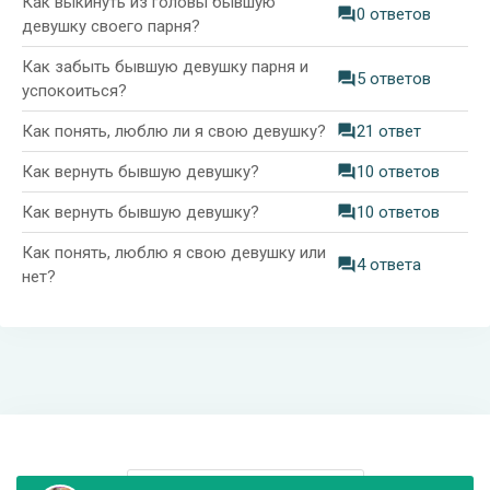
Как выкинуть из головы бывшую
0 ответов
девушку своего парня?
Как забыть бывшую девушку парня и
5 ответов
успокоиться?
Как понять, люблю ли я свою девушку?
21 ответ
Как вернуть бывшую девушку?
10 ответов
Как вернуть бывшую девушку?
10 ответов
Как понять, люблю я свою девушку или
4 ответа
нет?
Информация и поддержка