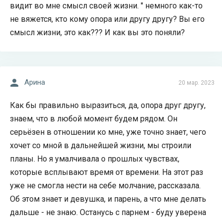
видит во мне смысл своей жизни. " немного как-то
не вяжется, кто кому опора или другу другу? Вы его
смысл жизни, это как??? И как вы это поняли?
Арина
20 мар. 2023
Как бы правильно выразиться, да, опора друг другу,
знаем, что в любой момент будем рядом. Он
серьёзен в отношении ко мне, уже точно знает, чего
хочет со мной в дальнейшей жизни, мы строили
планы. Но я умалчивала о прошлых чувствах,
которые всплывают время от времени. На этот раз
уже не смогла нести на себе молчание, рассказала.
Об этом знает и девушка, и парень, а что мне делать
дальше - не знаю. Останусь с парнем - буду уверена