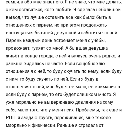
семья, а обо мне знает его. Я не знаю, что мне делать,
с кем оставаться, кого любить. Я сделала небольшой
вывод, что лучше оставить все как было: быть в
отношениях с парнем, но при этом продолжать
восхищаться бывшей девушкой и заботиться о ней.
Парень каждый день встречает меня с учёбы,
провожает, гуляет со мной. А бывшая девушка
живёт в конце города, с ней я вижусь очень редко, и
раньше виделась не часто. Если вощобновлю
отношения я с ней, то буду скучать по нему, если буду
с ним, то буду скучать по ней. Если я буду в
отношениях с ней, мне будет её мало, её внимания, а
если буду с парнем, то его будет слишком много. Я
уже морально не выдерживаю давления на саму
себя, мало того, что у меня псих. Проблемы, так ещё и
РПП, я заедаю грусть, переживания, мне тяжело
маорльно и физически. Раньше я страдала от