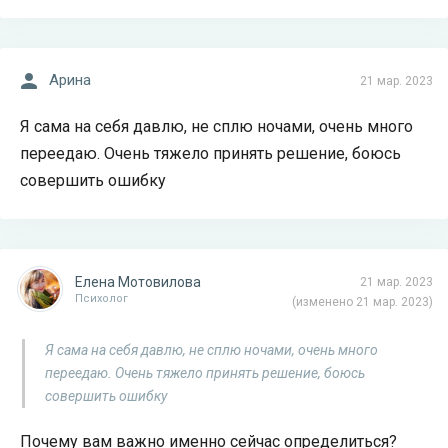
Арина
21 мар. 2023
Я сама на себя давлю, не сплю ночами, очень много
переедаю. Очень тяжело принять решение, боюсь
совершить ошибку
Елена Мотовилова
21 мар. 2023
Психолог
(изменено 21 мар. 2023)
Я сама на себя давлю, не сплю ночами, очень много
переедаю. Очень тяжело принять решение, боюсь
совершить ошибку
Почему вам важно именно сейчас определиться?