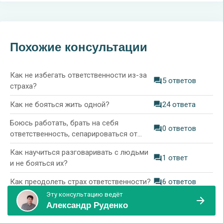
Похожие консультации
Как не избегать ответственности из-за
5 ответов
страха?
Как не бояться жить одной?
24 ответа
Боюсь работать, брать на себя
0 ответов
ответственность, сепарироваться от
родителей. Как себе помочь в этом
Как научиться разговаривать с людьми
случае?
1 ответ
и не бояться их?
Как преодолеть страх ответственности?
6 ответов
Эту консультацию ведёт
Боюсь учиться, не закончить учёбу,
Александр Руденко
6 ответов
боюсь неудач на учёбе и
ответственности. Мне 23 года