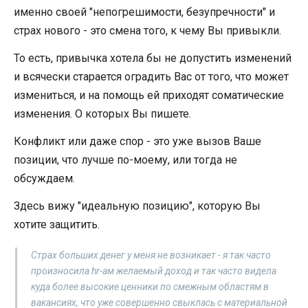
именно своей "непогрешимости, безупречности" и
страх нового - это смена того, к чему Вы привыкли.
То есть, привычка хотела бы не допустить изменений
и всячески старается оградить Вас от того, что может
измениться, и на помощь ей приходят соматические
изменения. О которых Вы пишете.
Конфликт или даже спор - это уже вызов Ваше
позиции, что лучше по-моему, или тогда не
обсуждаем.
Здесь вижу "идеальную позицию", которую Вы
хотите защитить.
Страх больших денег у меня не возникает - я так часто
произносила hr-ам желаемый доход и так часто видела
куда более высокие ценники по смежным областям в
вакансиях, что уже совершенно свыклась с материальной