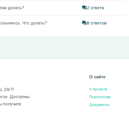
этим делать?
2 ответа
вольняюсь. Что делать?
8 ответов
О сайте
о, 24/7!
О проекте
угое. Доступны
Психологам
ы получите
Документы