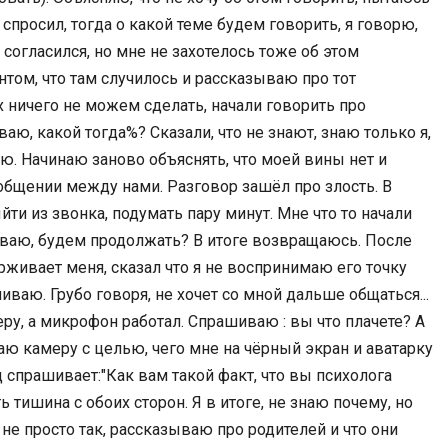
спросил, тогда о какой теме будем говорить, я говорю,
ц согласился, но мне не захотелось тоже об этом
нтом, что там случилось и рассказываю про тот
х ничего не можем сделать, начали говорить про
аю, какой тогда%? Сказали, что не знают, знаю только я,
наю. Начинаю заново объяснять, что моей вины нет и
общении между нами. Разговор зашёл про злость. В
ти из звонка, подумать пару минут. Мне что то начали
иваю, будем продолжать? В итоге возвращаюсь. После
рживает меня, сказал что я не воспринимаю его точку
ваю. Грубо говоря, не хочет со мной дальше общаться...
у, а микрофон работал. Спрашиваю : вы что плачете? А
ю камеру с целью, чего мне на чёрный экран и аватарку
 спрашивает:"Как вам такой факт, что вы психолога
ь тишина с обоих сторон. Я в итоге, не знаю почему, но
 не просто так, рассказываю про родителей и что они