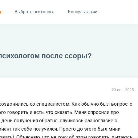
у
Выбрать психолога
Консультации
 психологом после ссоры?
23 авг. 2025
 созвонились со специалистом. Как обычно был вопрос: о
го говорить и есть, что сказать. Меня спросили про
в день получения обратно, случилось разногласие с
риант так себе получился. Просто до этого был мини
овать). Объясняю, что не хочу об этом говорить, пытаюсь