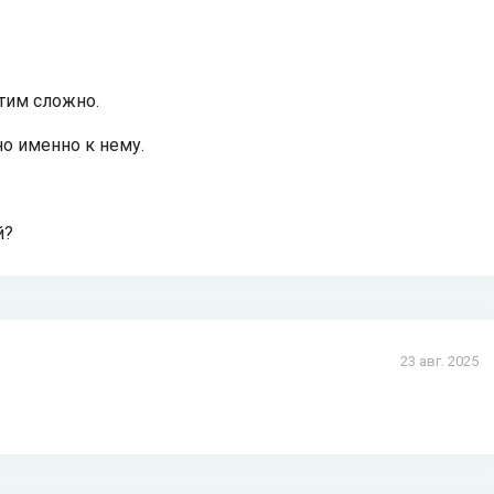
этим сложно.
но именно к нему.
й?
23 авг. 2025