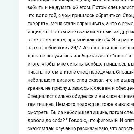
забыть и не думать об этом. Потом специалист 
что вот о той, с чем пришлось обратиться. Спе
говорить. Меня стали спрашивать, а что с ремо
инцидент. Потом мне сказали, что мы за други
ответственность, про мой какой-то%. Я спрашив
раз я с собой живу 24/7. А я естественно не з
дальше получилась вообще какая-то "каша" в 
итоге, чтобы мне остыть, вообще пришлось вый
писать, потом в итоге спец передумал. Спраш
небольшого диалога, спец сказал, что не выде
зрения, не прислушиваюсь к словам и обесцени
Специалист сильно обиделся и выключил камер
там тишина. Немного подождав, тоже выключа
смотреть. Была небольшая тишина, потом спец
довели до слёз? " Говорю, что фиговый. И опят
скажем так, случайно рассказываю, что злость