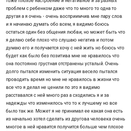
тоже плохое настроение и негативное и за разных
проблем с ребенком даже что то много то одна то
другая а я очень - очень восприимчив мне пару слов
и я начинаю думать обо всем, я видимо боюсь
остаться один без общения любви, но может быть что
я делаю себе плохо что слушаю негатив и потом
думаю его и получается хочу с ней жить но боюсь что
будет как было без позитива мне не нравилось что
она постоянно грустная отстранены усталый. Очень
долго пытался изменить ситуация весело пытался
проводить время но мне не нравилось в жизни что
все что я делал не ценили по это я видимо
расставался с ней много раз а сходились я и за
надежды что изменилось что то к лучшему но все
было так же. Может я не принимал ее какая она есть
из начально хотел сделать из другова человека очень
многое в ней нравится получится больше чем плохое