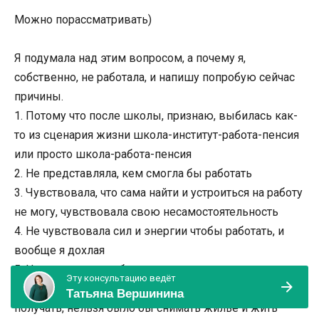
Можно порассматривать)
Я подумала над этим вопросом, а почему я,
собственно, не работала, и напишу попробую сейчас
причины.
1. Потому что после школы, признаю, выбилась как-
то из сценария жизни школа-институт-работа-пенсия
или просто школа-работа-пенсия
2. Не представляла, кем смогла бы работать
3. Чувствовала, что сама найти и устроиться на работу
не могу, чувствовала свою несамостоятельность
4. Не чувствовала сил и энергии чтобы работать, и
вообще я дохлая
5. Не думала, что работа решит мою главную
Эту консультацию ведёт
проблему, то есть на зарплату, которую я смогла бы
Татьяна Вершинина
получать, нельзя было бы снимать жильё и жить