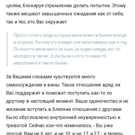
целям, блокируя стремление делать попытки. Этому
также мешают завышенные ожидания как от себя,
так и тех, кто Вас окружает.
Просто стою с люди которые меня знают и бываю всегда
в стороне, Потому что и видят они меня наверно рас в год.
По юности меня никто не знал, не ходил никуда, вот по
молодости так же. Если были у кого то какие то
мероприяти я там не бывал
За Вашими словами чувствуется много
самоосуждения и вины. Такое отношение вряд ли
Вас поддержит и поможет поступить как-то по
другому в настоящий момент. Ваше одиночество и не
желание вступать в близкие отношения с другими
было обусловлено внутренней неуверенностью и
тревогой. Сейчас кое-что изменилось - Вы уже
другой. Вам не 6 лет, и не 10, и не 17, а 27 - и теперь