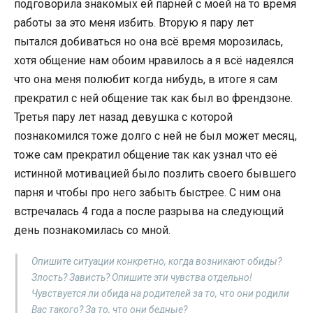
подговорила знакомых ей парней с моей на то время
работы за это меня избить. Вторую я пару лет
пытался добиваться но она всё время морозилась,
хотя общение нам обоим нравилось а я всё надеялся
что она меня полюбит когда нибудь, в итоге я сам
прекратил с ней общение так как был во френдзоне.
Третья пару лет назад девушка с которой
познакомился тоже долго с ней не был может месяц,
тоже сам прекратил общение так как узнал что её
истинной мотивацией было позлить своего бывшего
парня и чтобы про него забыть быстрее. С ним она
встречалась 4 года а после разрыва на следующий
день познакомилась со мной.
Опишите ситуации конкретно, когда возникают обиды?
Злость? Зависть? Опишите эти чувства отдельно!
Чувствуется ли обида на родителей за то, что они родили
Вас такого? За то, что они бедные?