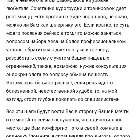
так, я немного в этом разбираюсь на уровне
любителя. Сочетание курогрудки и тренировок дает
рост мыщц. Есть протеин в виде порошков, не знаю,
можно ли Вам как аллергику это. Если кратко, то суть
моего послания сейчас в том, что можно заняться
вопросом набора веса на более профессиональном
уровне, обратиться к диетологу или тренеру,
разработать схему с учетом Ваших пищевых
ограничений, также, возможно, нужна консультация
эндокринолога по вопросу обмена веществ.
Эктоморфы бывают разные, если речь идет о
болезненной, неестественной худобе, то, на мой
взгляд, стоит глубже покопать со специалистами.
Все эти шаги будут вести Вас в сторону Вашей мечты
о семье! А то сейчас получается, что единственное
место, где Вам комфортно - это в своей комнате в
одиночку (помните, я спрашивала про выгоды от того,