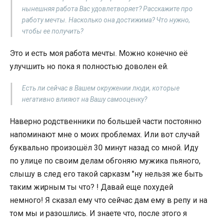
нынешняя работа Вас удовлетворяет? Расскажите про
работу мечты. Насколько она достижима? Что нужно,
чтобы ее получить?
Это и есть моя работа мечты. Можно конечно её
улучшить но пока я полностью доволен ей.
Есть ли сейчас в Вашем окружении люди, которые
негативно влияют на Вашу самооценку?
Наверно родственники по большей части постоянно
напоминают мне о моих проблемах. Или вот случай
буквально произошёл 30 минут назад со мной. Иду
по улице по своим делам обгоняю мужика пьяного,
слышу в след его такой сарказм "ну нельзя же быть
таким жирным ты что? ! Давай еще похудей
немного! Я сказал ему что сейчас дам ему в репу и на
том мы и разошлись. И знаете что, после этого я