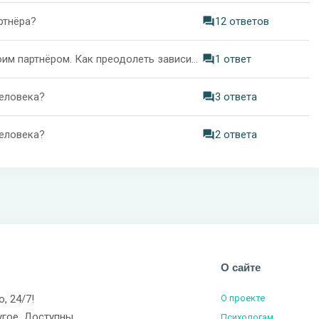
ртнёра?
12 ответов
Чувствую, как умираю эмоционально рядом со своим партнёром. Как преодолеть зависимость от него?
1 ответ
еловека?
3 ответа
еловека?
2 ответа
О сайте
о, 24/7!
О проекте
угое. Доступны
Психологам