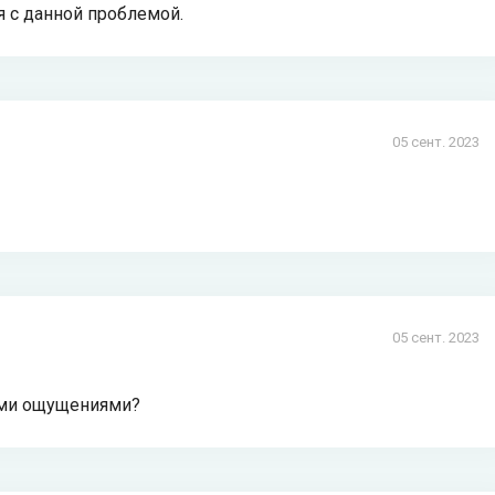
я с данной проблемой.
05 сент. 2023
05 сент. 2023
ими ощущениями?