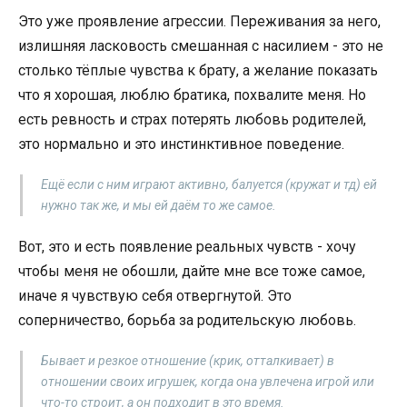
Это уже проявление агрессии. Переживания за него,
излишняя ласковость смешанная с насилием - это не
столько тёплые чувства к брату, а желание показать
что я хорошая, люблю братика, похвалите меня. Но
есть ревность и страх потерять любовь родителей,
это нормально и это инстинктивное поведение.
Ещё если с ним играют активно, балуется (кружат и тд) ей
нужно так же, и мы ей даём то же самое.
Вот, это и есть появление реальных чувств - хочу
чтобы меня не обошли, дайте мне все тоже самое,
иначе я чувствую себя отвергнутой. Это
соперничество, борьба за родительскую любовь.
Бывает и резкое отношение (крик, отталкивает) в
отношении своих игрушек, когда она увлечена игрой или
что-то строит, а он подходит в это время.