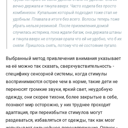
вечно держала и тянула вверх. Часто ходила без просто
комбинезон. Купальник который подходил тоже стал не
удобным. Плавала в итоге без всего. Волосы теперь тоже
убрать нельзя резинкой. После приземления домой
случилась истерика, пока ждали багаж, она держала штаны
и тянула вверх не отпуская орала что ей не удобно, что б их
сняли. Пришлось снять, потому что её состояние пугало.
Выбранный метод привлечения внимания указывает
на её можно так сказать, сверхчувствительность -
специфику сенсорной системы, когда стимулы
воспринимаются острее чем в норме, такие дети не
переносят громкие звуки, яркий свет, неудобную
одежду, они скорее тихони, более закрытые в себе,
познают мир осторожно, у них труднее проходит
адаптация, при переизбытке стимулов могут
раздеваться, избавляться от одежды, так как мозг
испытывает сильнейшее перенапряжение. Отпуск -