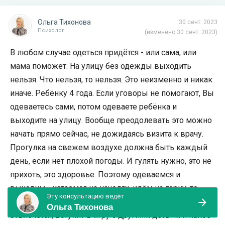
Ольга Тихонова
30 сент. 2023
Психолог
(изменено 30 сент. 2023)
В любом случае одеться придётся - или сама, или
мама поможет. На улицу без одежды выходить
нельзя. Что нельзя, то нельзя. Это неизменно и никак
иначе. Ребёнку 4 года. Если уговоры не помогают, Вы
одеваетесь сами, потом одеваете ребёнка и
выходите на улицу. Вообще преодолевать это можно
начать прямо сейчас, не дожидаясь визита к врачу.
Прогулка на свежем воздухе должна быть каждый
день, если нет плохой погоды. И гулять нужно, это не
прихоть, это здоровье. Поэтому одеваемся и
выходим - катаемся на качелях, идём на горку, то
Эту консультацию ведёт
есть выполняем все то, что и раньше. Ребёнок
Ольга Тихонова
отвлечется, вступит в игру с другими детьми и какое-