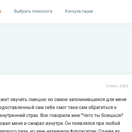
у
Выбрать психолога
Консультации
15 июл. 2024
может звучать смешно но самое запомнившееся для меня
едоставленный сам себе смог таки сам обратиться к
внутренний страх. Все говорили мне:"Чего ты боишься?
едовал меня и сжирал изнутри. Он появлялся при любой
первого раза, но мне назначили флуоксетин. Одним из