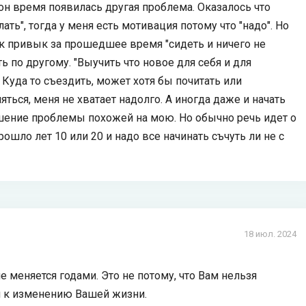
он время появилась другая проблема. Оказалось что
ть", тогда у меня есть мотивация потому что "надо". Но
так привык за прошедшее время "сидеть и ничего не
ть по другому. "Выучить что новое для себя и для
. Куда то съездить, может хотя бы почитать или
ться, меня не хватает надолго. А иногда даже и начать
решение проблемы похожей на мою. Но обычно речь идет о
рошло лет 10 или 20 и надо все начинать съчуть ли не с
18 июл. 2024
е меняется годами. Это не потому, что Вам нельзя
ти к изменению Вашей жизни.