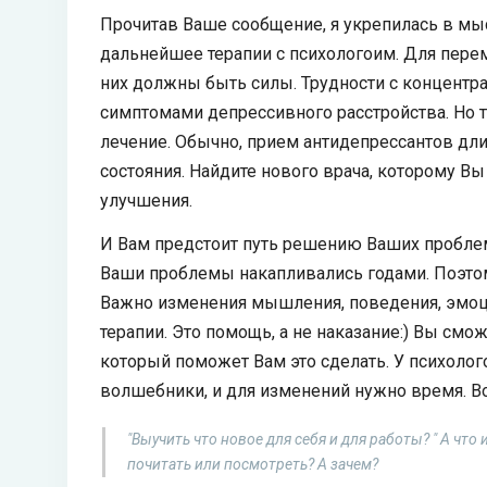
Прочитав Ваше сообщение, я укрепилась в мы
дальнейшее терапии с психологоим. Для пере
них должны быть силы. Трудности с концентр
симптомами депрессивного расстройства. Но т
лечение. Обычно, прием антидепрессантов длит
состояния. Найдите нового врача, которому Вы
улучшения.
И Вам предстоит путь решению Ваших проблем
Ваши проблемы накапливались годами. Поэтому
Важно изменения мышления, поведения, эмоци
терапии. Это помощь, а не наказание:) Вы смо
который поможет Вам это сделать. У психолог
волшебники, и для изменений нужно время. В
"Выучить что новое для себя и для работы? " А что
почитать или посмотреть? А зачем?