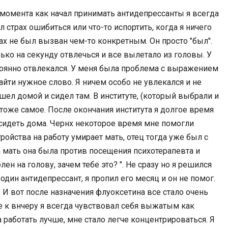
о момента как начал принимать антидепрессанты я всегда
ыл страх ошибиться или что-то испортить, когда я ничего
ах не был вызван чем-то конкретным. Он просто "был".
ько на секунду отвлечься и все вылетало из головы. У
тоянно отвлекался. У меня была проблема с выражением
айти нужное слово. Я ничем особо не увлекался и не
шел домой и сидел там. В институте, (который выбрали и
тоже самое. После окончания института я долгое время
 сидеть дома. Чернх некоторое время мне помогли
тройства на работу умирает мать, отец тогда уже был с
 мать она была против посещения психотерапевта и
лен на голову, зачем тебе это? ". Не сразу но я решился
один антидепрессант, я пропил его месяц и он не помог.
. И вот после назначения флуоксетина все стало очень
ше к внчеру я всегда чувствовал себя выжатым как
а работать лучше, мне стало легче концентрироваться. Я