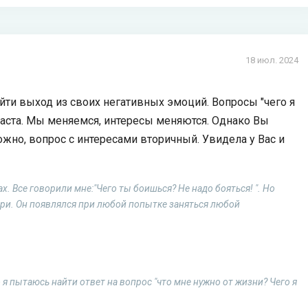
18 июл. 2024
айти выход из своих негативных эмоций. Вопросы "чего я
зраста. Мы меняемся, интересы меняются. Однако Вы
ожно, вопрос с интересами вторичный. Увидела у Вас и
х. Все говорили мне:"Чего ты боишься? Не надо бояться! ". Но
три. Он появлялся при любой попытке заняться любой
 я пытаюсь найти ответ на вопрос "что мне нужно от жизни? Чего я