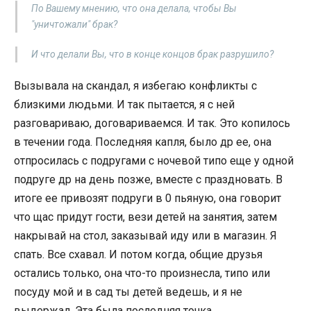
По Вашему мнению, что она делала, чтобы Вы
"уничтожали" брак?
И что делали Вы, что в конце концов брак разрушило?
Вызывала на скандал, я избегаю конфликты с
близкими людьми. И так пытается, я с ней
разговариваю, договариваемся. И так. Это копилось
в течении года. Последняя капля, было др ее, она
отпросилась с подругами с ночевой типо еще у одной
подруге др на день позже, вместе с праздновать. В
итоге ее привозят подруги в 0 пьяную, она говорит
что щас придут гости, вези детей на занятия, затем
накрывай на стол, заказывай иду или в магазин. Я
спать. Все схавал. И потом когда, общие друзья
остались только, она что-то произнесла, типо или
посуду мой и в сад ты детей ведешь, и я не
выдержал. Эта была последняя точка